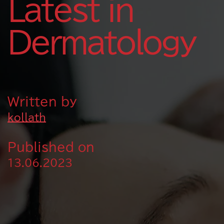
Latest in
Dermatology
Written by
kollath
Published on
13.06.2023