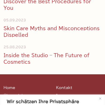
Discover the Best Proce­dures for
You
05.09.2023
Skin Care Myths and Misconcep­tions
Dispelled
25.08.2023
Inside the Studio – The Future of
Cosmetics
Home
Kontakt
Über mich
Impressum
Wir schätzen Ihre Privatsphäre
Filmografie
Datenschutz