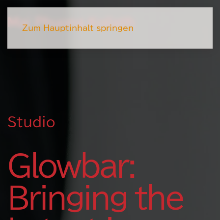
Mai Phuong Kollath
Zum Hauptinhalt springen
Studio
Glowbar:
Bringing the