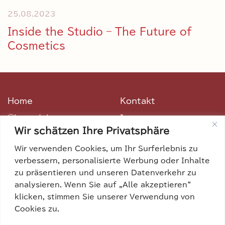
25.08.2023
Inside the Studio – The Future of
Cosmetics
Home
Kontakt
Über mich
Impressum
Wir schätzen Ihre Privatsphäre
Filmografie
Datenschutz
Wir verwenden Cookies, um Ihr Surferlebnis zu
Presse
Cookie Richtlinie (EU)
verbessern, personalisierte Werbung oder Inhalte
zu präsentieren und unseren Datenverkehr zu
analysieren. Wenn Sie auf „Alle akzeptieren“
Kontakt
klicken, stimmen Sie unserer Verwendung von
info@maiphuongkollath.com
Cookies zu.